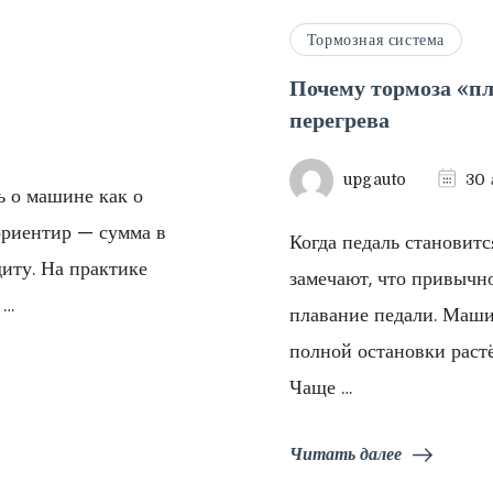
Тормозная система
м
Почему тормоза «пл
перегрева
upgauto
30 
ь о машине как о
ориентир — сумма в
Когда педаль становит
диту. На практике
замечают, что привычно
 …
плавание педали. Машин
полной остановки растё
Чаще …
Читать далее