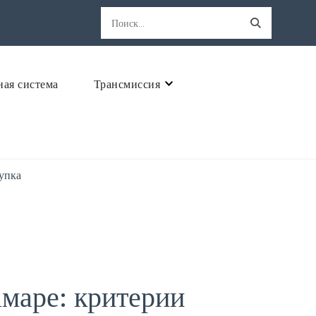
Найти:
ная система
Трансмиссия
упка
маре: критерии