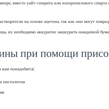
ампере, вместо уайт-спирита или изопропилового спирта
створители на основе ацетона, так как они могут повред
нцы, их необходимо аккуратно зашкурить наждачной бум
ины при помощи присо
 вам понадобятся⁚
м пистолетом
мм