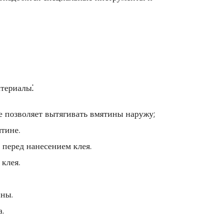
териалы⁚
е позволяет вытягивать вмятины наружу;
тине.
 перед нанесением клея.
клея.
ины.
.