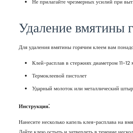
Не прилагайте чрезмерных усилий при вытя
Удаление вмятины 
Для удаления вмятины горячим клеем вам понадо
Клей-расплав в стержнях диаметром 11-12 
Термоклеевой пистолет
Ударный молоток или металлический шты
Инструкция⁚
Нанесите несколько капель клея-расплава на вм
Дайте клею остыть и затвердеть в течение неско